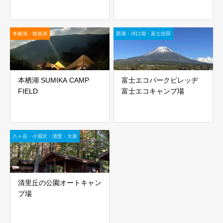
本栖湖・精進湖
西湖・河口湖・富士吉田
本栖湖 SUMIKA CAMP
富士エコパークビレッヂ
FIELD
富士エコキャンプ場
八ヶ岳・小淵沢・清里・大泉
清里丘の公園オートキャン
プ場