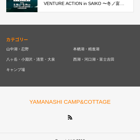
VENTURE ACTION in SAIKO 〜冬ノ富士
ヲ遊ブ〜」神秘の湖・山梨県西湖で初開
催！参加申込開始
カテゴリー
山中湖・忍野
本栖湖・精進湖
八ヶ岳・小淵沢・清里・大泉
西湖・河口湖・富士吉田
キャンプ場
YAMANASHI CAMP&COTTAGE