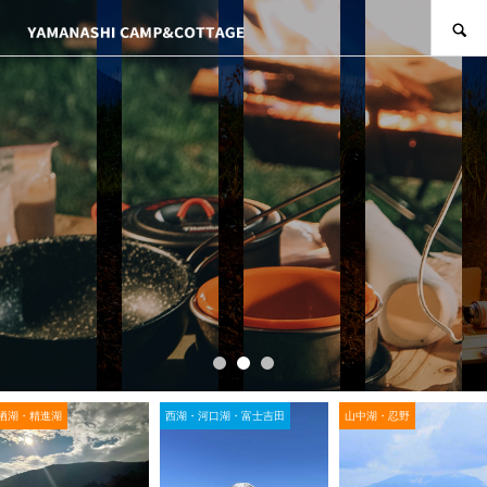
SEARCH
栖湖・精進湖
西湖・河口湖・富士吉田
山中湖・忍野