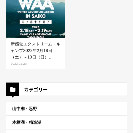
新感覚エクストリーム・キ
ャンプ2023年2月18日
（土）～19日（日）
「WINTER ADVENTURE
2023.02.20
ACTION in SAIKO 〜冬ノ
富士ヲ遊ブ〜」神秘の湖・
山梨県西湖で初開催！参加
カテゴリー
申込開始
山中湖・忍野
本栖湖・精進湖